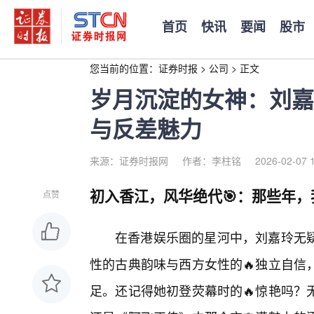
首页
快讯
要闻
股市
您当前的位置：
证券时报
>
公司
>
正文
岁月沉淀的女神：刘嘉
与反差魅力
来源：证券时报网
作者：李柱铭
2026-02-07 
初入香江，风华绝代🎯：那些年，
点赞
在香港娱乐圈的星河中，刘嘉玲无
性的古典韵味与西方女性的🔥独立自信
足。还记得她初登荧幕时的🔥惊艳吗？